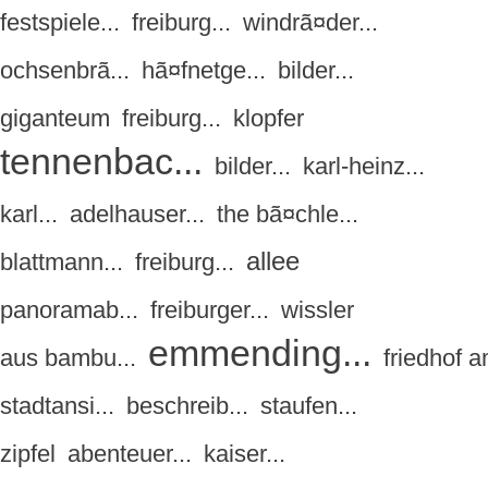
festspiele...
freiburg...
windrã¤der...
ochsenbrã...
hã¤fnetge...
bilder...
giganteum
freiburg...
klopfer
tennenbac...
bilder...
karl-heinz...
karl...
adelhauser...
the bã¤chle...
allee
blattmann...
freiburg...
panoramab...
freiburger...
wissler
emmending...
aus bambu...
friedhof a
stadtansi...
beschreib...
staufen...
zipfel
abenteuer...
kaiser...