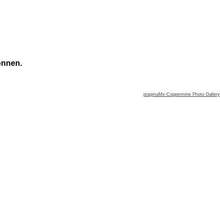
önnen.
pragmaMx-Coppermine Photo Gallery