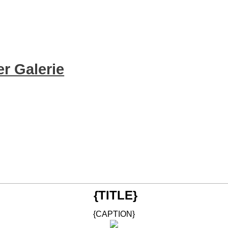
r Galerie
{TITLE}
{CAPTION}