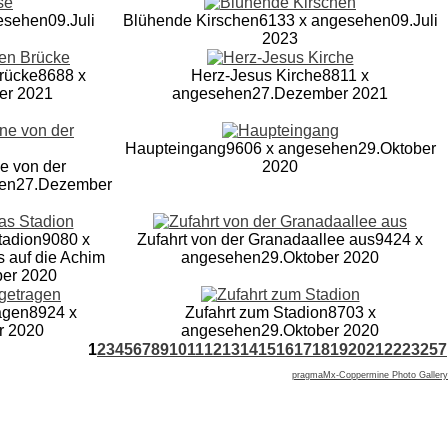
esehen
09.Juli
Blühende Kirschen
6133 x angesehen
09.Juli
2023
Brücke
8688 x
Herz-Jesus Kirche
8811 x
er 2021
angesehen
27.Dezember 2021
Haupteingang
9606 x angesehen
29.Oktober
e von der
2020
en
27.Dezember
tadion
9080 x
Zufahrt von der Granadaallee aus
9424 x
s auf die Achim
angesehen
29.Oktober 2020
ber 2020
agen
8924 x
Zufahrt zum Stadion
8703 x
r 2020
angesehen
29.Oktober 2020
1
2
3
4
5
6
7
8
9
10
11
12
13
14
15
16
17
18
19
20
21
22
23
257
pragmaMx-Coppermine Photo Gallery