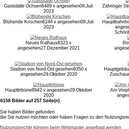
Gaststätte Ochsen
6489 x angesehen
09.Juli
Zähringer St
2023
Blühende Kirschen
6244 x angesehen
09.Juli
Hauptbahnho
2023
anges
Schön
Neues Rathaus
8323 x
Ro
angesehen
27.Dezember 2021
anges
Stadion von Nord-Ost gesehen
9350 x
Hauptgebä
angesehen
29.Oktober 2020
Zuschaue
Haupttribüne
8942 x angesehen
29.Oktober
Am Vorpla
2020
ange
6158 Bilder auf 257 Seite(n)
Sie haben Bilder gefunden
die Sie nutzen möchten oder haben
Fragen zu den Nutzungsre
Nutzungsrechte können beim Webmaster angefragt werden