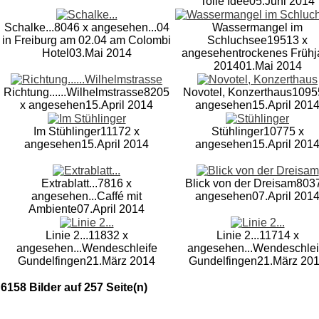
Tolle Idee
05.Juni 2014
Schalke...
8046 x angesehen
...04
Wassermangel im
in Freiburg am 02.04 am Colombi
Schluchsee
19513 x
Hotel
03.Mai 2014
angesehen
trockenes Frühj
2014
01.Mai 2014
Richtung......Wilhelmstrasse
8205
Novotel, Konzerthaus
1095
x angesehen
15.April 2014
angesehen
15.April 201
Im Stühlinger
11172 x
Stühlinger
10775 x
angesehen
15.April 2014
angesehen
15.April 201
Extrablatt...
7816 x
Blick von der Dreisam
8037
angesehen
...Caffé mit
angesehen
07.April 201
Ambiente
07.April 2014
Linie 2...
11832 x
Linie 2...
11714 x
angesehen
...Wendeschleife
angesehen
...Wendeschlei
Gundelfingen
21.März 2014
Gundelfingen
21.März 20
6158 Bilder auf 257 Seite(n)