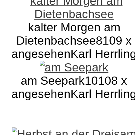
kalter Morgen am
Dietenbachsee
8109 x
angesehen
Karl Herrlin
am Seepark
10108 x
angesehen
Karl Herrlin