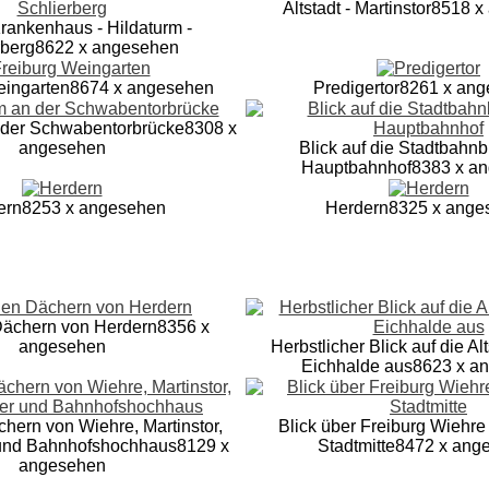
Altstadt - Martinstor
8518 x
Krankenhaus - Hildaturm -
rberg
8622 x angesehen
eingarten
8674 x angesehen
Predigertor
8261 x an
 der Schwabentorbrücke
8308 x
angesehen
Blick auf die Stadtbahn
Hauptbahnhof
8383 x a
ern
8253 x angesehen
Herdern
8325 x ange
Dächern von Herdern
8356 x
angesehen
Herbstlicher Blick auf die Al
Eichhalde aus
8623 x a
hern von Wiehre, Martinstor,
Blick über Freiburg Wiehre
 und Bahnhofshochhaus
8129 x
Stadtmitte
8472 x ang
angesehen