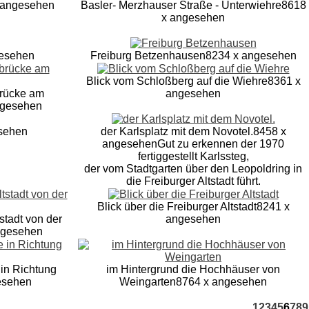
 angesehen
Basler- Merzhauser Straße - Unterwiehre
8618
x angesehen
gesehen
Freiburg Betzenhausen
8234 x angesehen
Blick vom Schloßberg auf die Wiehre
8361 x
brücke am
angesehen
ngesehen
sehen
der Karlsplatz mit dem Novotel.
8458 x
angesehen
Gut zu erkennen der 1970
fertiggestellt Karlssteg,
der vom Stadtgarten über den Leopoldring in
die Freiburger Altstadt führt.
Blick über die Freiburger Altstadt
8241 x
tstadt von der
angesehen
ngesehen
 in Richtung
im Hintergrund die Hochhäuser von
esehen
Weingarten
8764 x angesehen
1
2
3
4
5
6
7
8
9