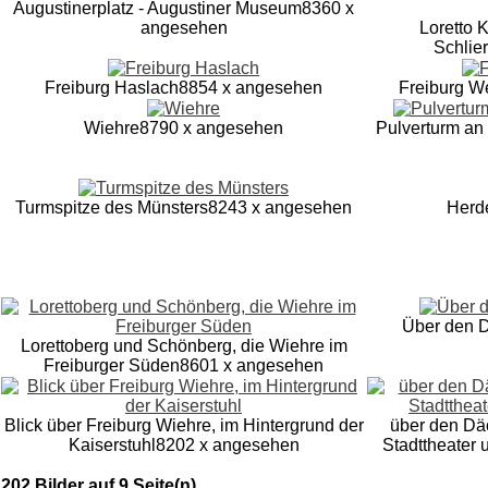
Augustinerplatz - Augustiner Museum
8360 x
angesehen
Loretto 
Schlie
Freiburg Haslach
8854 x angesehen
Freiburg W
Wiehre
8790 x angesehen
Pulverturm an
Turmspitze des Münsters
8243 x angesehen
Herd
Über den 
Lorettoberg und Schönberg, die Wiehre im
Freiburger Süden
8601 x angesehen
Blick über Freiburg Wiehre, im Hintergrund der
über den Däc
Kaiserstuhl
8202 x angesehen
Stadttheater
202 Bilder auf 9 Seite(n)