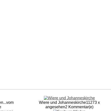
en
...vom
Wiere und Johanneskirche
11273 x
e
angesehen
2 Kommentar(e)