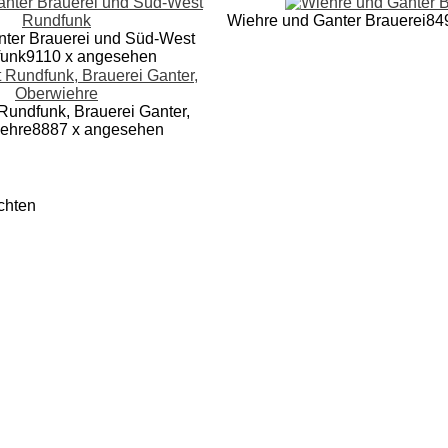
Wiehre und Ganter Brauerei
84
nter Brauerei und Süd-West
unk
9110 x angesehen
undfunk, Brauerei Ganter,
ehre
8887 x angesehen
chten