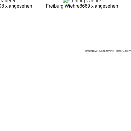
98 x angesehen
Freiburg Wiehre
8669 x angesehen
pragmaMx-Coppermine Photo Gallery