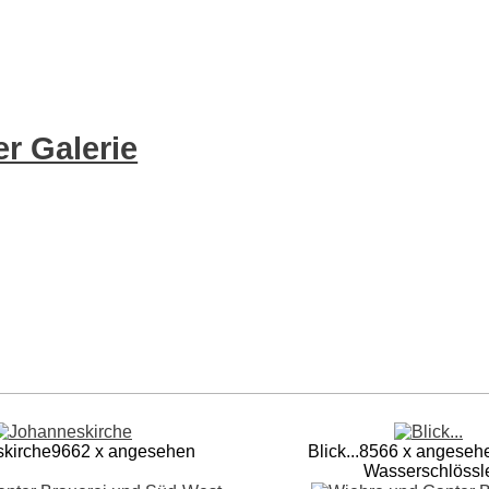
r Galerie
kirche
9662 x angesehen
Blick...
8566 x angeseh
Wasserschlössl