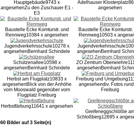
Hauptgebäude
9743 x
Adelhauser Klosterplatz
86
angesehen
Zu den Zuschauer E1 -
angesehen
E3
Baustelle Ecke Komturstr. und
Baustelle Ecke Komturstr.
Rennweg
10384 x angesehen
Rennweg
10503 x anges
Jugendverkehrsschule
10278 x
Jugendverkehrsschule
100
angesehen
Bernhard Schindele
angesehen
Bernhard Schin
Schützenallee
10598 x
ZO Zentrum Oberwiehre
11
angesehen
Bernhard Schindele
angesehen
Bernhard Schin
Herbst am Flugplatz
10833 x
Freiburg und Umgebung
11
angesehen
Blick von der Anhöhe
angesehen
div. Fotos run
vom Mooswald gegenüber vom
Freiburg
Flugplatz Freiburg
Herbstfärbung
11641 x angesehen
Greifeneggschlößle a
Schloßberg
12695 x anges
60 Bilder auf 3 Seite(n)