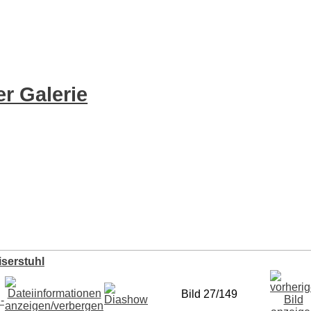
r Galerie
iserstuhl
Bild 27/149