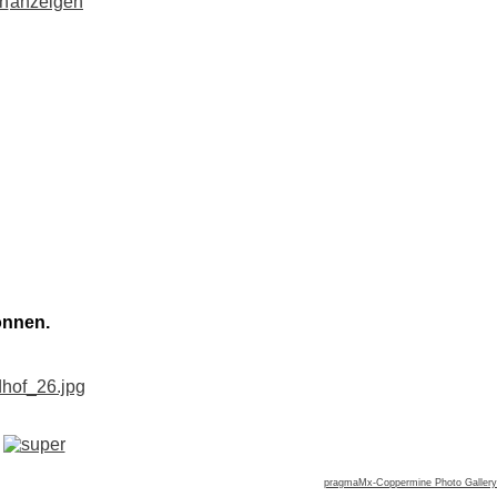
önnen.
pragmaMx-Coppermine Photo Gallery