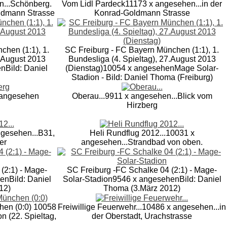
n
...Schönberg.
Vom Lidl Pardeck
11173 x angesehen
...in der
ldmann Strasse
Konrad-Goldmann Strasse
chen (1:1), 1.
SC Freiburg - FC Bayern München (1:1), 1.
7.August 2013
Bundesliga (4. Spieltag), 27.August 2013
en
Bild: Daniel
(Dienstag)
10054 x angesehen
Mage Solar-
Stadion - Bild: Daniel Thoma (Freiburg)
 angesehen
Oberau...
9911 x angesehen
...Blick vom
Hirzberg
ngesehen
...B31,
Heli Rundflug 2012...
10031 x
er
angesehen
...Strandbad von oben.
(2:1) - Mage-
SC Freiburg -FC Schalke 04 (2:1) - Mage-
hen
Bild: Daniel
Solar-Stadion
9546 x angesehen
Bild: Daniel
12)
Thoma (3.März 2012)
hen (0:0)
10058
Freiwillige Feuerwehr...
10486 x angesehen
...in
n (22. Spieltag,
der Oberstadt, Urachstrasse