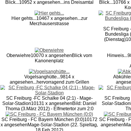
Blick...
10952 x angesehen
...ins Dreisamtal
Blick...
10766 x
Ko
Hier gehts...
10467 x angesehen
...zur
Merzhauserstrasse
SC Freiburg 
Bundesliga (
(Dienstag)
10
Oberwiehre
10070 x angesehen
Blick vom
Hinweis...
9
Kanonenplatz
Vogelsanghütte...
9814 x
Abkühlen
angesehen
...hervorragend zum Grillen
anges
SC Freiburg -FC Schalke 04 (2:1) - Mage-
SC Freiburg 
Solar-Stadion
10131 x angesehen
Bild: Daniel
Solar-Stadion
Thoma (3.März 2012) - Elfmetertor zum 2:0
Th
SC Freiburg - FC Bayern München (0:0)
10172
SC Freiburg - 
x angesehen
Mage-Solar-Stadion (22. Spieltag,
angesehen
Mag
18.Feb.2012)