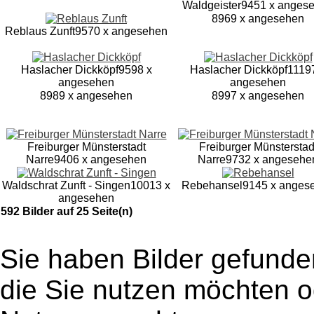
Waldgeister
9451 x anges
8969 x angesehen
Reblaus Zunft
9570 x angesehen
Haslacher Dickköpf
9598 x
Haslacher Dickköpf
1119
angesehen
angesehen
8989 x angesehen
8997 x angesehen
Freiburger Münsterstadt
Freiburger Münsterstad
Narre
9406 x angesehen
Narre
9732 x angesehe
Waldschrat Zunft - Singen
10013 x
Rebehansel
9145 x anges
angesehen
592 Bilder auf 25 Seite(n)
Sie haben Bilder gefunde
die Sie nutzen möchten 