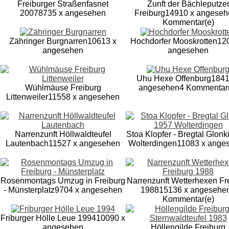
Freiburger Straßenfasnet
Zunft der Bächleputze
2007
8735 x angesehen
Freiburg
14910 x angeseh
Kommentar(e)
Zähringer Burgnarren
10613 x
Hochdorfer Mooskrotten
12
angesehen
angesehen
Uhu Hexe Offenburg
1841
Wühlmäuse Freiburg
angesehen
4 Kommentar
Littenweiler
11558 x angesehen
Narrenzunft Höllwaldteufel
Stoa Klopfer - Bregtal Glonk
Lautenbach
11527 x angesehen
Wolterdingen
11083 x ange
Rosenmontags Umzug in Freiburg
Narrenzunft Wetterhexen Fr
- Münsterplatz
9704 x angesehen
1988
15136 x angesehe
Kommentar(e)
Friburger Hölle Leue 1994
10090 x
angesehen
Höllengilde Freiburg