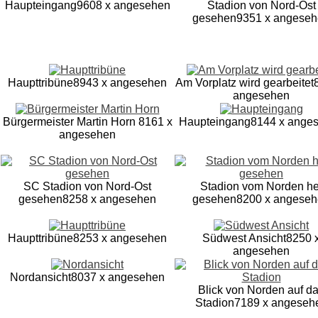
Haupteingang
9608 x angesehen
Stadion von Nord-Ost
gesehen
9351 x angese
Haupttribüne
8943 x angesehen
Am Vorplatz wird gearbeitet
angesehen
Bürgermeister Martin Horn
8161 x
Haupteingang
8144 x ange
angesehen
SC Stadion von Nord-Ost
Stadion vom Norden he
gesehen
8258 x angesehen
gesehen
8200 x angese
Haupttribüne
8253 x angesehen
Südwest Ansicht
8250 
angesehen
Nordansicht
8037 x angesehen
Blick von Norden auf d
Stadion
7189 x angeseh