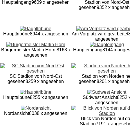
Haupteingang
9609 x angesehen
Stadion von Nord-Ost
gesehen
9352 x angese
Haupttribüne
8944 x angesehen
Am Vorplatz wird gearbeitet
angesehen
Bürgermeister Martin Horn
8163 x
Haupteingang
8144 x ange
angesehen
SC Stadion von Nord-Ost
Stadion vom Norden he
gesehen
8259 x angesehen
gesehen
8201 x angese
Haupttribüne
8255 x angesehen
Südwest Ansicht
8252 
angesehen
Nordansicht
8038 x angesehen
Blick von Norden auf d
Stadion
7191 x angeseh