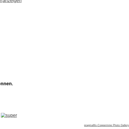
önnen.
pragmaMx-Coppermine Photo Gallery