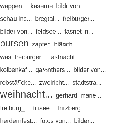
wappen...
kaserne
bildr von...
schau ins...
bregtal...
freiburger...
bilder von...
feldsee...
fasnet in...
bursen
zapfen
blã¤ch...
was
freiburger...
fastnacht...
kolbenkaf...
gã½nthers...
bilder von...
rebstã¶cke...
zweiricht...
stadtstra...
weihnacht...
gerhard
marie...
freiburg_...
titisee...
hirzberg
herdernfest...
fotos von...
bilder...