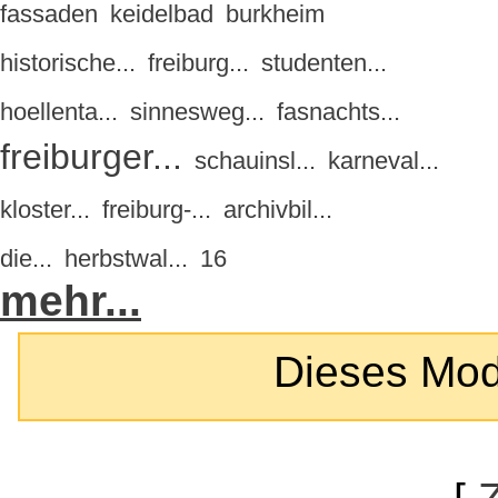
fassaden
keidelbad
burkheim
historische...
freiburg...
studenten...
hoellenta...
sinnesweg...
fasnachts...
freiburger...
schauinsl...
karneval...
kloster...
freiburg-...
archivbil...
die...
herbstwal...
16
mehr...
Dieses Modul