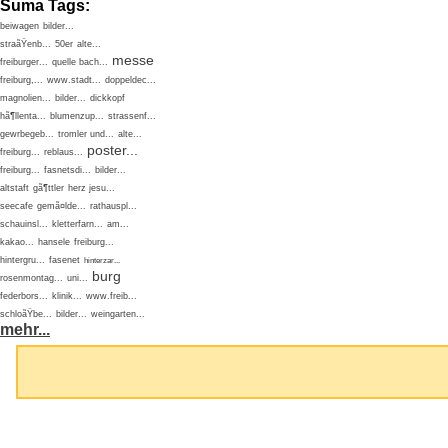
Suma Tags:
beiwagen
bilder...
straãŸenb...
50er
alte...
messe
freiburger...
quelle bach...
freiburg,...
www.stadt...
doppeldec...
magnolien...
bilder...
dickkopf
hã¶llenta...
blumenzup...
strassenf...
gewrbegeb...
tromler und...
alte...
poster...
freiburg...
reblaus...
freiburg...
fasnetsdi...
bilder...
altstaft
gã¶ttler
herz jesu...
seecafe
gemã¤lde...
rathauspl...
schauinsl...
kletterfarn...
am...
kakao...
hansele
freiburg...
hintergru...
fasenet
hinterzar...
burg
rosenmontag...
uni...
federbors...
klinik...
www.freib...
schloãŸbe...
bilder...
weingarten...
mehr...