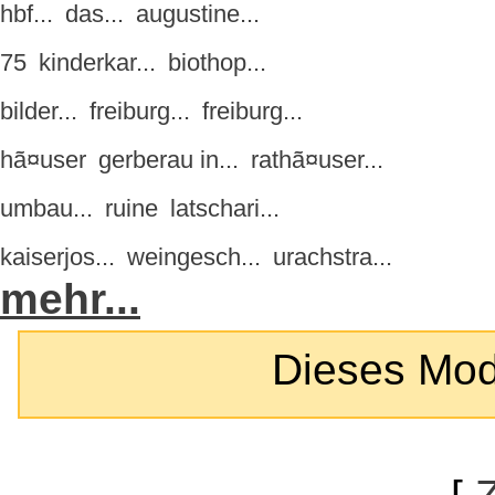
hbf...
das...
augustine...
75
kinderkar...
biothop...
bilder...
freiburg...
freiburg...
hã¤user
gerberau in...
rathã¤user...
umbau...
ruine
latschari...
kaiserjos...
weingesch...
urachstra...
mehr...
Dieses Modul