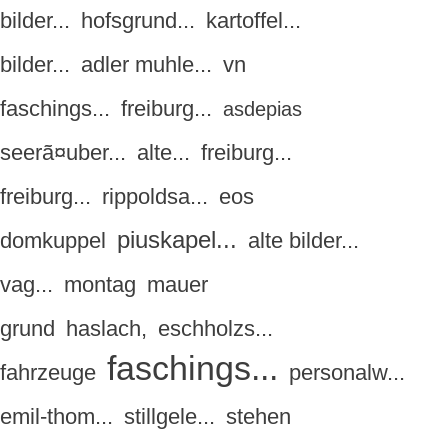
bilder...
hofsgrund...
kartoffel...
bilder...
adler muhle...
vn
faschings...
freiburg...
asdepias
seerã¤uber...
alte...
freiburg...
freiburg...
rippoldsa...
eos
piuskapel...
domkuppel
alte bilder...
vag...
montag
mauer
grund
haslach,
eschholzs...
faschings...
fahrzeuge
personalw...
emil-thom...
stillgele...
stehen