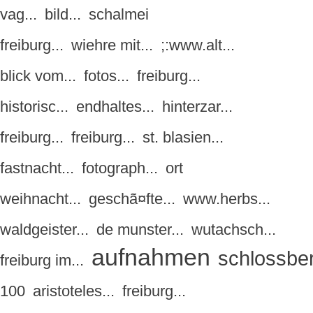
vag...
bild...
schalmei
freiburg...
wiehre mit...
;:www.alt...
blick vom...
fotos...
freiburg...
historisc...
endhaltes...
hinterzar...
freiburg...
freiburg...
st. blasien...
fastnacht...
fotograph...
ort
weihnacht...
geschã¤fte...
www.herbs...
waldgeister...
de munster...
wutachsch...
aufnahmen
schlossber
freiburg im...
100
aristoteles...
freiburg...