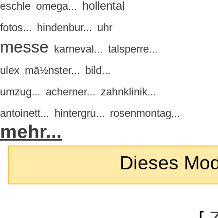
hollental
eschle
omega...
fotos...
hindenbur...
uhr
messe
karneval...
talsperre...
ulex
mã½nster...
bild...
umzug...
acherner...
zahnklinik...
antoinett...
hintergru...
rosenmontag...
mehr...
Dieses Modul