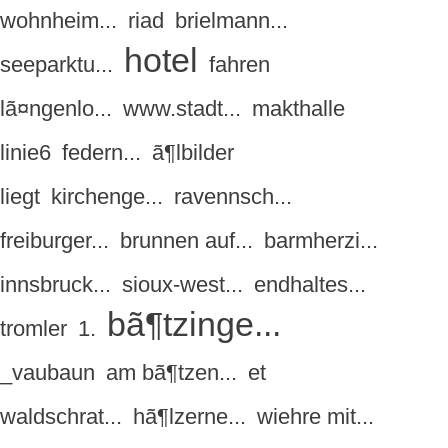
wohnheim...
riad
brielmann...
hotel
seeparktu...
fahren
lã¤ngenlo...
www.stadt...
makthalle
linie6
federn...
ã¶lbilder
liegt
kirchenge...
ravennsch...
freiburger...
brunnen auf...
barmherzi...
innsbruck...
sioux-west...
endhaltes...
bã¶tzinge...
tromler
1.
_vaubaun
am bã¶tzen...
et
waldschrat...
hã¶lzerne...
wiehre mit...