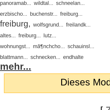
panoramab...
wildtal...
schneelan...
erzbischo...
buchenstr...
freiburg...
freiburg,
wolfsgrund...
freilandk...
altes...
freiburg...
lutz...
wohnungst...
mã¶nchcho...
schauinsl...
blattmann...
schnecken...
endhalte
mehr...
Dieses Modul