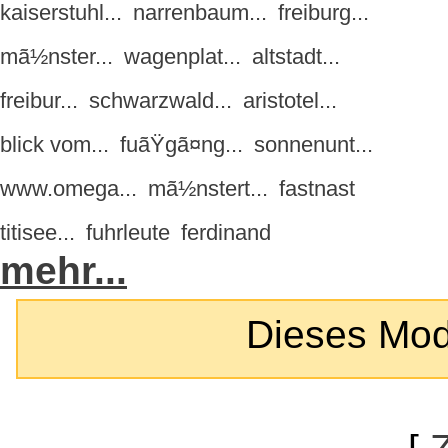
kaiserstuhl...
narrenbaum...
freiburg...
mã½nster...
wagenplat...
altstadt...
freibur...
schwarzwald...
aristotel...
blick vom...
fuãŸgã¤ng...
sonnenunt...
www.omega...
mã½nstert...
fastnast
titisee...
fuhrleute
ferdinand
mehr...
Dieses Modul