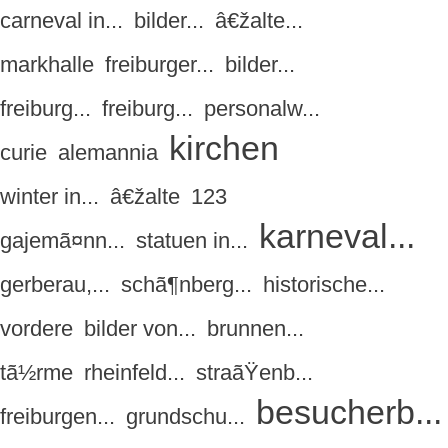
carneval in...
bilder...
â€žalte...
markhalle
freiburger...
bilder...
freiburg...
freiburg...
personalw...
kirchen
curie
alemannia
winter in...
â€žalte
123
karneval...
gajemã¤nn...
statuen in...
gerberau,...
schã¶nberg...
historische...
vordere
bilder von...
brunnen...
tã½rme
rheinfeld...
straãŸenb...
besucherb...
freiburgen...
grundschu...