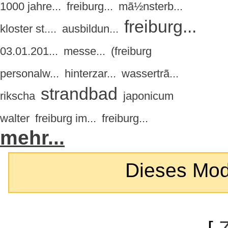
1000 jahre...
freiburg...
mã½nsterb...
freiburg...
kloster st....
ausbildun...
03.01.201...
messe...
(freiburg
personalw...
hinterzar...
wassertrã...
strandbad
rikscha
japonicum
walter
freiburg im...
freiburg...
mehr...
Dieses Modul