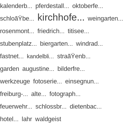
kalenderb...
pferdestall...
oktoberfe...
kirchhofe...
schloãŸbe...
weingarten...
rosenmont...
friedrich...
titisee...
stubenplatz...
biergarten...
windrad...
fastnet...
straãŸenb...
kandelbli...
garden
augustine...
bilderfre...
werkzeuge
fotoserie...
einsegnun...
freiburg-...
alte...
fotograph...
feuerwehr...
schlossbr...
dietenbac...
hotel...
lahr
waldgeist