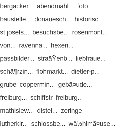
bergacker...
abendmahl...
foto...
baustelle...
donauesch...
historisc...
st.josefs...
besuchsbe...
rosenmont...
von...
ravenna...
hexen...
passbilder...
straãŸenb...
liebfraue...
schã¶rzin...
flohmarkt...
dietler-p...
grube
coppermin...
gebã¤ude...
freiburg...
schiffstr
freiburg...
mathislew...
distel...
zeringe
lutherkir...
schlossbe...
wã½hlmã¤use...