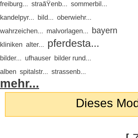
freiburg...
straãŸenb...
sommerbil...
kandelpyr...
bild...
oberwiehr...
bayern
wahrzeichen...
malvorlagen...
pferdesta...
kliniken
alter...
bilder...
ufhauser
bilder rund...
alben
spitalstr...
strassenb...
mehr...
Dieses Modul