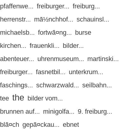
pfaffenwe...
freiburger...
freiburg...
herrenstr...
mã½nchhof...
schauinsl...
michaelsb...
fortwã¤ng...
burse
kirchen...
frauenkli...
bilder...
abenteuer...
uhrenmuseum...
martinski...
freiburger...
fasnetbil...
unterkrum...
faschings...
schwarzwald...
seilbahn...
the
tee
bilder vom...
brunnen auf...
minigolfa...
9. freiburg...
blã¤ch
gepã¤ckau...
ebnet