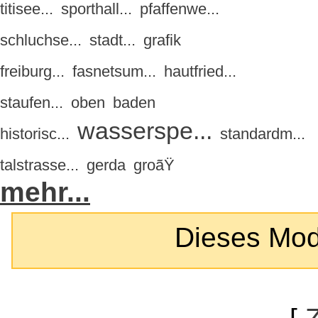
titisee...
sporthall...
pfaffenwe...
schluchse...
stadt...
grafik
freiburg...
fasnetsum...
hautfried...
staufen...
oben
baden
wasserspe...
historisc...
standardm...
talstrasse...
gerda
groãŸ
mehr...
Dieses Modul