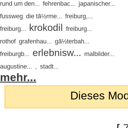
rund um den...
fehrenbac...
japanischer...
fussweg
die tã½rme...
freiburg,...
krokodil
freiburg...
freiburg...
rothof
grafenhau...
gã½terbah...
erlebnisw...
freiburgb...
malbilder...
augustine...
,
stadt...
mehr...
Dieses Modul