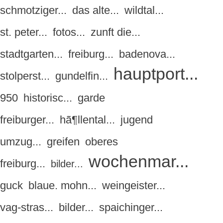
schmotziger...
das alte...
wildtal...
st. peter...
fotos...
zunft die...
stadtgarten...
freiburg...
badenova...
hauptport...
stolperst...
gundelfin...
950
historisc...
garde
freiburger...
hã¶llental...
jugend
umzug...
greifen
oberes
wochenmar...
freiburg...
bilder...
guck
blaue. mohn...
weingeister...
vag-stras...
bilder...
spaichinger...