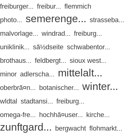
freiburger...
freibur...
flemmich
semerenge...
photo...
strasseba...
malvorlage...
windrad...
freiburg...
uniklinik...
sã½dseite
schwabentor...
brothaus...
feldbergt...
sioux west...
mittelalt...
minor
adlerscha...
winter...
oberbrã¤n...
botanischer...
wldtal
stadtansi...
freiburg...
omega-fre...
hochhã¤user...
kirche...
zunftgard...
bergwacht
flohmarkt...