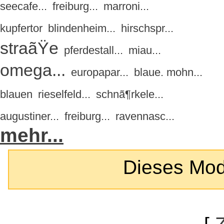
seecafe...
freiburg...
marroni...
kupfertor
blindenheim...
hirschspr...
straãŸe
pferdestall...
miau...
omega...
europapar...
blaue. mohn...
blauen
rieselfeld...
schnã¶rkele...
augustiner...
freiburg...
ravennasc...
mehr...
Dieses Modul