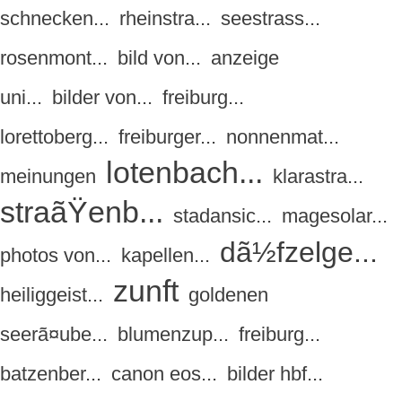
schnecken...
rheinstra...
seestrass...
rosenmont...
bild von...
anzeige
uni...
bilder von...
freiburg...
lorettoberg...
freiburger...
nonnenmat...
lotenbach...
meinungen
klarastra...
straãŸenb...
stadansic...
magesolar...
dã½fzelge...
photos von...
kapellen...
zunft
heiliggeist...
goldenen
seerã¤ube...
blumenzup...
freiburg...
batzenber...
canon eos...
bilder hbf...