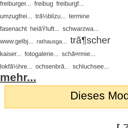
freiburger...
freibug
freiburgf...
umzugfrei...
trã½blizu...
termine
fasenacht
heiãŸluft...
schwarzwa...
trã¶scher
www.gelbj...
rathausga...
kaiser...
fotogalerie...
schã¤rmie...
lokfã½hre...
ochsenbrã...
schluchsee...
mehr...
Dieses Modul