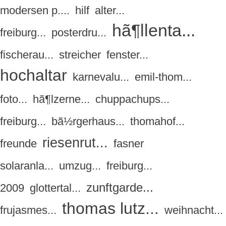
modersen p....
hilf
alter...
hã¶llenta...
freiburg...
posterdru...
fischerau...
streicher
fenster...
hochaltar
karnevalu...
emil-thom...
foto...
hã¶lzerne...
chuppachups...
freiburg...
bã½rgerhaus...
thomahof...
riesenrut...
freunde
fasner
solaranla...
umzug...
freiburg...
zunftgarde...
2009
glottertal...
thomas lutz...
frujasmes...
weihnacht...