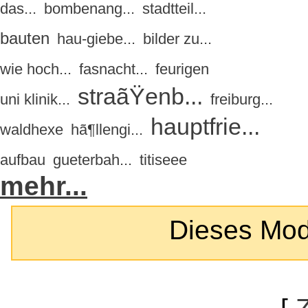
das...
bombenang...
stadtteil...
bauten
hau-giebe...
bilder zu...
wie hoch...
fasnacht...
feurigen
straãŸenb...
uni klinik...
freiburg...
hauptfrie...
waldhexe
hã¶llengi...
aufbau
gueterbah...
titiseee
mehr...
Dieses Modul