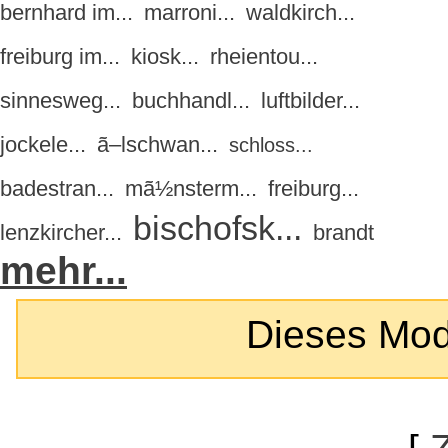
bernhard im...
marroni...
waldkirch...
freiburg im...
kiosk...
rheientou...
sinnesweg...
buchhandl...
luftbilder...
jockele...
ã–lschwan...
schloss...
badestran...
mã½nsterm...
freiburg...
bischofsk...
lenzkircher...
brandt
mehr...
Dieses Modul