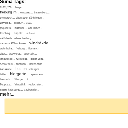
Suma Tags:
ð°ðºñƒñˆð...
lange
freiburg im...
einsame...
batzenberg...
steinbruch...
abenteuer
zã¤hringen...
universit...
bilder,fr...
max...
(equisetu...
historisc...
alte bilder...
aspekt...
fasching...
stolperst...
sã½dseite
videos
freiburg...
windrã¤de...
zarten
wã½hlmã¤use...
wohnheim...
freiburg...
flemmich
alter...
bratwurst...
ausmalbi...
landwasse...
weinkost...
bilder vom...
schniederli...
friedrich...
kokoschka
bursen
kartã¤use...
freiburger...
biergarte...
bilder...
spielmann...
breisach...
friburger...
i,
flugplatz...
fahrradhã...
realschule...
habsburge...
vaubanalle...
eiscafe
mehr...