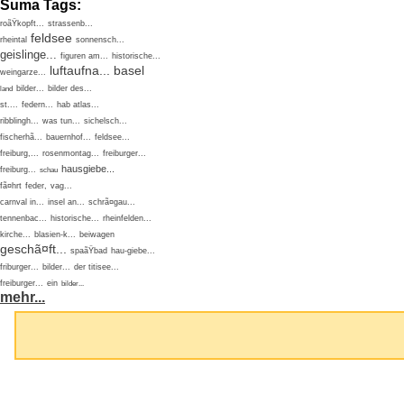
Suma Tags:
roãŸkopft...
strassenb...
feldsee
rheintal
sonnensch...
geislinge...
figuren am...
historische...
luftaufna...
basel
weingarze...
bilder...
bilder des...
land
st....
federn...
hab atlas...
ribblingh...
was tun...
sichelsch...
fischerhã...
bauernhof...
feldsee...
freiburg,...
rosenmontag...
freiburger...
hausgiebe...
freiburg...
schau
fã¤hrt
feder,
vag...
carnval in...
insel an...
schrã¤gau...
tennenbac...
historische...
rheinfelden...
kirche...
blasien-k...
beiwagen
geschã¤ft...
spaãŸbad
hau-giebe...
friburger...
bilder...
der titisee...
freiburger...
ein
bilder...
mehr...