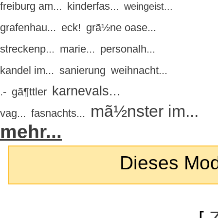
freiburg am...
kinderfas...
weingeist...
grafenhau...
eck!
grã½ne oase...
streckenp...
marie...
personalh...
kandel im...
sanierung
weihnacht...
karnevals...
.-
gã¶ttler
mã½nster im...
vag...
fasnachts...
mehr...
Dieses Modul