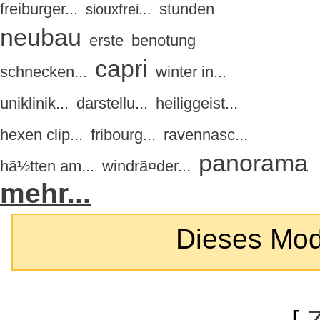
freiburger...
stunden
siouxfrei...
neubau
erste
benotung
capri
schnecken...
winter in...
uniklinik...
darstellu...
heiliggeist...
hexen clip...
fribourg...
ravennasc...
panorama
hã½tten am...
windrã¤der...
mehr...
Dieses Modul