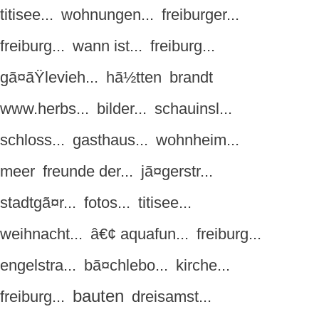
titisee...
wohnungen...
freiburger...
freiburg...
wann ist...
freiburg...
gã¤ãŸlevieh...
hã½tten
brandt
www.herbs...
bilder...
schauinsl...
schloss...
gasthaus...
wohnheim...
meer
freunde der...
jã¤gerstr...
stadtgã¤r...
fotos...
titisee...
weihnacht...
â€¢ aquafun...
freiburg...
engelstra...
bã¤chlebo...
kirche...
bauten
freiburg...
dreisamst...