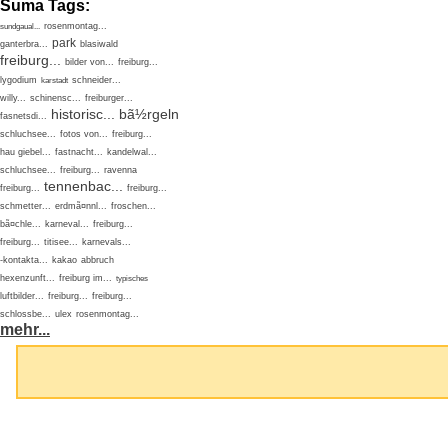
Suma Tags:
rosenmontag...
sundgaual...
park
ganterbra...
blasiwald
freiburg...
bilder von...
freiburg...
lygodium
schneider...
karstadt
willy...
schinensc...
freiburger...
historisc...
bã½rgeln
fasnetsdi...
schluchsee...
fotos von...
freiburg...
hau giebel...
fastnacht...
kandelwal...
schluchsee...
freiburg...
ravenna
tennenbac...
freiburg...
freiburg...
schmetter...
erdmã¤nnl...
froschen...
bã¤chle...
karneval...
freiburg...
freiburg...
titisee...
karnevals...
-kontakta...
kakao
abbruch
hexenzunft...
freiburg im...
typisches
luftbilder...
freiburg...
freiburg...
schlossbe...
ulex
rosenmontag...
mehr...