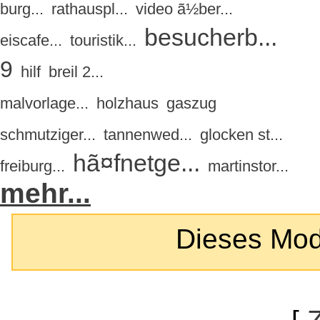
burg...
rathauspl...
video ã½ber...
besucherb...
eiscafe...
touristik...
9
hilf
breil 2...
malvorlage...
holzhaus
gaszug
schmutziger...
tannenwed...
glocken st...
hã¤fnetge...
freiburg...
martinstor...
mehr...
Dieses Modul