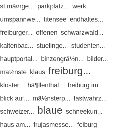
st.mã¤rge...
parkplatz...
werk
umspannwe...
titensee
endhaltes...
freiburger...
offenen
schwarzwald...
kaltenbac...
stuelinge...
studenten...
hauptportal...
binzengrã½n...
bilder...
freiburg...
mã½nste
klaus
kloster...
hã¶llenthal...
freiburg im...
blick auf...
mã½nsterp...
fastwahrz...
blaue
schweizer...
schneekun...
haus am...
frujasmesse...
feiburg