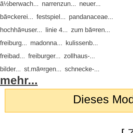
ã½berwach...
narrenzun...
neuer...
bã¤ckerei...
festspiel...
pandanaceae...
hochhã¤user...
linie 4...
zum bã¤ren...
freiburg...
madonna...
kulissenb...
freibad...
freiburger...
zollhaus-...
bilder...
st.mã¤rgen...
schnecke-...
mehr...
Dieses Modul