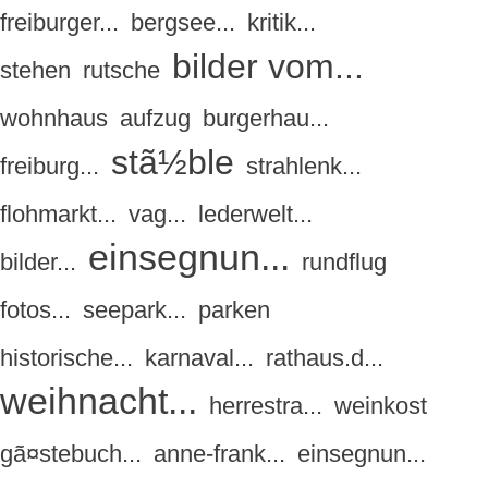
freiburger...
bergsee...
kritik...
bilder vom...
stehen
rutsche
wohnhaus
aufzug
burgerhau...
stã½ble
freiburg...
strahlenk...
flohmarkt...
vag...
lederwelt...
einsegnun...
bilder...
rundflug
fotos...
seepark...
parken
historische...
karnaval...
rathaus.d...
weihnacht...
herrestra...
weinkost
gã¤stebuch...
anne-frank...
einsegnun...