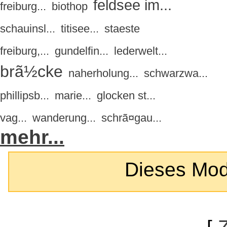
feldsee im...
freiburg...
biothop
schauinsl...
titisee...
staeste
freiburg,...
gundelfin...
lederwelt...
brã½cke
naherholung...
schwarzwa...
phillipsb...
marie...
glocken st...
vag...
wanderung...
schrã¤gau...
mehr...
Dieses Modul