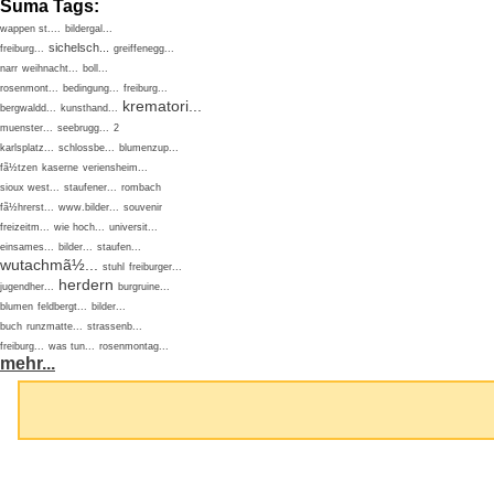
Suma Tags:
wappen st....
bildergal...
sichelsch...
freiburg...
greiffenegg...
narr
weihnacht...
boll...
rosenmont...
bedingung...
freiburg...
krematori...
bergwaldd...
kunsthand...
muenster...
seebrugg...
2
karlsplatz...
schlossbe...
blumenzup...
fã½tzen
kaserne
veriensheim...
sioux west...
staufener...
rombach
fã½hrerst...
www.bilder...
souvenir
freizeitm...
wie hoch...
universit...
einsames...
bilder...
staufen...
wutachmã½...
stuhl
freiburger...
herdern
jugendher...
burgruine...
blumen
feldbergt...
bilder...
buch
runzmatte...
strassenb...
freiburg...
was tun...
rosenmontag...
mehr...