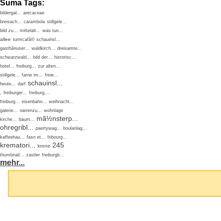
Suma Tags:
bildergal...
arecaceae
breisach...
carambola
stillgele...
bild zu...
mittelalt...
was tun...
allee
turmcafã©
schauinsl...
gasthã¤user...
waldkirch...
dreisamte...
schwarzwald...
bild der...
historisc...
hotel...
freiburg...
zur alten...
stillgele...
farne im...
freie...
schauinsl...
heute...
darf
,
freiburger...
freiburg,...
freiburg...
eisenbahn...
weihnacht...
galerie...
narrenzu...
wohnlage
mã½nsterp...
kirche...
baum...
ohregribl...
paertywag...
boulanlag...
kaffeehau...
fasn et...
fribourg...
krematori...
245
krone
thumbnail...
zastler
freiburgb...
mehr...