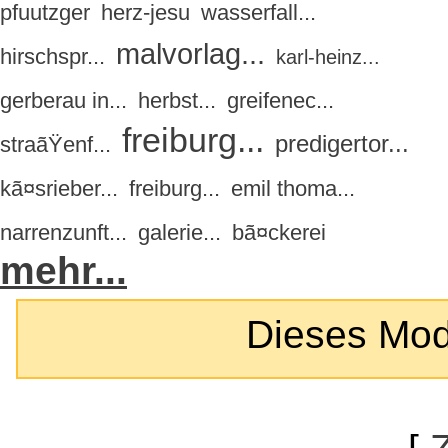
pfuutzger
herz-jesu
wasserfall...
malvorlag...
hirschspr...
karl-heinz...
gerberau in...
herbst...
greifenec...
freiburg...
predigertor...
straãŸenf...
kã¤srieber...
freiburg...
emil thoma...
narrenzunft...
galerie...
bã¤ckerei
mehr...
Dieses Modul