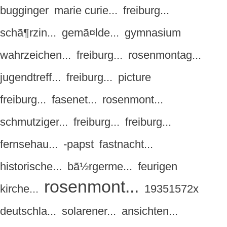
bugginger
marie curie...
freiburg...
schã¶rzin...
gemã¤lde...
gymnasium
wahrzeichen...
freiburg...
rosenmontag...
jugendtreff...
freiburg...
picture
freiburg...
fasenet...
rosenmont...
schmutziger...
freiburg...
freiburg...
fernsehau...
-papst
fastnacht...
historische...
bã½rgerme...
feurigen
rosenmont...
kirche...
19351572x
deutschla...
solarener...
ansichten...