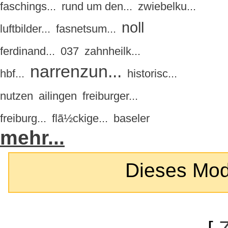
faschings...
rund um den...
zwiebelku...
noll
luftbilder...
fasnetsum...
ferdinand...
037
zahnheilk...
narrenzun...
hbf...
historisc...
nutzen
ailingen
freiburger...
freiburg...
flã½ckige...
baseler
mehr...
Dieses Modul