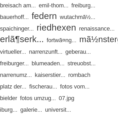
breisach am...
emil-thom...
freiburg...
federn
bauerhoff...
wutachmã½...
riedhexen
spaichinger...
renaissance...
erlã¶serk...
mã½nsterg
fortwã¤ng...
virtueller...
narrenzunft...
geberau...
freiburger...
blumeaden...
streuobst...
narrenumz...
kaiserstier...
rombach
platz der...
fischerau...
fotos vom...
bielder
fotos umzug...
07.jpg
iburg...
galerie...
universit...