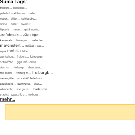
Suma Tags:
freiburg...
benedikti...
peterhof
waldhexen...
bilder...
neuer...
bilder...
schlossbe...
demo...
bilder...
tivolistr...
hippuris...
neuer...
gefã¤ngnis...
flohmarkt...
zã¤hringer...
360
karnevals...
hintergru...
haslacher...
mã½nstert...
gerã½st
das...
mobilia
aqua
bilder...
wurfschau...
freiburg...
fahrzeuge
schloãŸbe...
gigili
brã½cken...
dom st....
freiburg-...
abenteuer...
freiburgb...
rolli dudel...
freiburg st...
narrengilde...
uc cafã©
federbors...
gauchachs...
bahnvorst...
alter...
badenova
wheinecht...
wie gut ist...
www.bilde...
stadtstr
freiburg...
mehr...