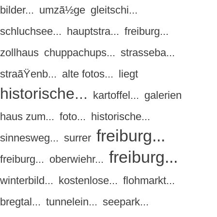
bilder...
umzã½ge
gleitschi...
schluchsee...
hauptstra...
freiburg...
zollhaus
chuppachups...
strasseba...
straãŸenb...
alte fotos...
liegt
historische...
kartoffel...
galerien
haus zum...
foto...
historische...
freiburg...
sinnesweg...
surrer
freiburg...
freiburg...
oberwiehr...
winterbild...
kostenlose...
flohmarkt...
bregtal...
tunnelein...
seepark...