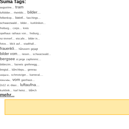
Suma Tags:
tram
augustine...
bilder...
luftbilder...
rheinblic...
basel...
felbenkop...
faschings...
schwarzwald...
bilder...
kurkliniken...
freiburg...
corps...
kreis
opelhaus
rathaus von...
freiburg...
nz-immerf...
eiscafe...
bilder in...
fotos...
blick auf...
stadthall...
frauenkli...
hã¤usern
gejagt
bilder vom...
riesen...
schwarzwald...
bergsee
st.jerge
zapfenmic...
bilderzim...
fasnets
greifenegg...
bregtal...
bã¤chlepu...
gererau
schmotziger...
karneval....
stolperst...
vom
gasthaus...
kã¤sriebe...
luftaufna...
2o12
st.-blasi...
kurklinik...
karl heinz...
blã¤ch
mehr...