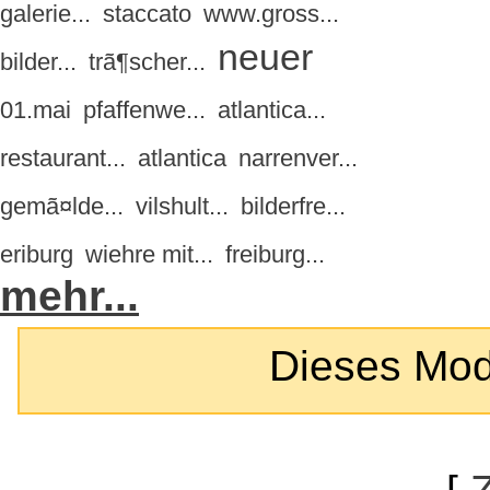
galerie...
staccato
www.gross...
neuer
bilder...
trã¶scher...
01.mai
pfaffenwe...
atlantica...
restaurant...
atlantica
narrenver...
gemã¤lde...
vilshult...
bilderfre...
eriburg
wiehre mit...
freiburg...
mehr...
Dieses Modul