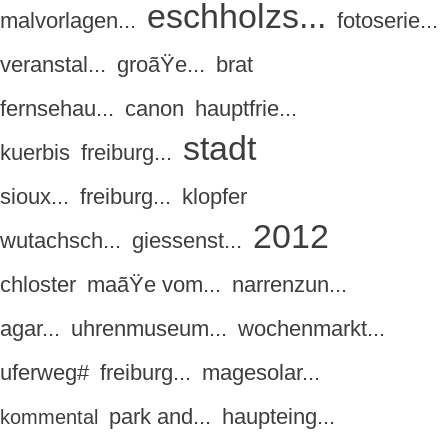
eschholzs...
malvorlagen...
fotoserie...
veranstal...
groãŸe...
brat
fernsehau...
canon
hauptfrie...
stadt
kuerbis
freiburg...
sioux...
freiburg...
klopfer
2012
wutachsch...
giessenst...
chloster
maãŸe vom...
narrenzun...
agar...
uhrenmuseum...
wochenmarkt...
uferweg#
freiburg...
magesolar...
park and...
haupteing...
kommental