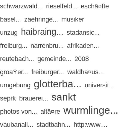
schwarzwald...
rieselfeld...
eschã¤fte
basel...
zaehringe...
musiker
haibraing...
unzug
stadansic...
freiburg...
narrenbru...
afrikaden...
reutebach...
gemeinde...
2008
groãŸer...
freiburger...
waldhã¤us...
glotterba...
umgebung
universit...
sankt
seprk
brauerei...
wurmlinge...
photos von...
altã¤re
vaubanall...
stadtbahn...
http:www....