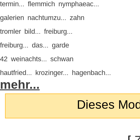
termin...
flemmich
nymphaeac...
galerien
nachtumzu...
zahn
tromler
bild...
freiburg...
freiburg...
das...
garde
42
weinachts...
schwan
hautfried...
krozinger...
hagenbach...
mehr...
Dieses Modul