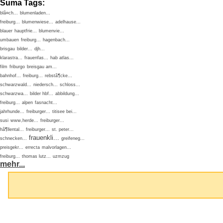
Suma Tags:
blã¤ch...
blumenladen...
freiburg...
blumenwiese...
adelhause...
blauer
hauptfrie...
blumenvie...
umbauen
freiburg...
hagenbach...
brisgau
bilder...
djh...
klarastra...
frauenfas...
hab atlas...
film
friburgo
breisgau am...
bahnhof...
freiburg...
rebstã¶cke...
schwarzwald...
niedersch...
schloss...
schwarzwa...
bilder hbf...
abbildung...
freiburg...
alpen
fasnacht...
jahrhunde...
freiburger...
titisee bei...
susi
www,herde...
freiburger...
hã¶llental...
freiburger...
st. peter...
frauenkli...
schnecken...
greifeneg...
preisgekr...
errecta
malvorlagen...
freiburg...
thomas lutz...
uzmzug
mehr...