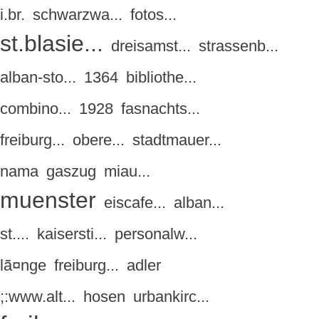
i.br.
schwarzwa...
fotos...
st.blasie...
dreisamst...
strassenb...
alban-sto...
1364
bibliothe...
combino...
1928
fasnachts...
freiburg...
obere...
stadtmauer...
nama
gaszug
miau...
muenster
eiscafe...
alban...
st....
kaisersti...
personalw...
lã¤nge
freiburg...
adler
;:www.alt...
hosen
urbankirc...