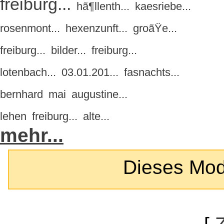
freiburg...
hã¶llenth...
kaesriebe...
rosenmont...
hexenzunft...
groãŸe...
freiburg...
bilder...
freiburg...
lotenbach...
03.01.201...
fasnachts...
bernhard
mai
augustine...
lehen
freiburg...
alte...
mehr...
Dieses Modul