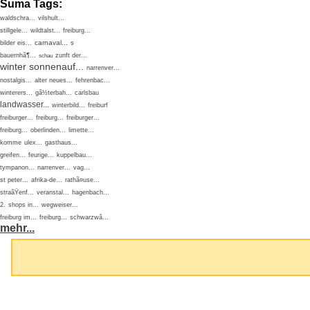
Suma Tags:
waldschra...
vilshult...
stillgele...
wildtalst...
freiburg...
carnaval...
bilder eis...
s
bauernhã¶...
zunft der...
schau
winter
sonnenauf...
narrenver...
nostalgis...
alter neues...
fehrenbac...
winterers...
gã½terbah...
carlsbau
landwasser...
winterbild...
freiburf
freiburger...
freiburg...
freiburger...
freiburg...
oberlinden...
limette...
komme
ulex...
gasthaus...
greifen...
feurige...
kuppelbau...
tympanon...
narrenver...
vag...
st peter...
afrika-de...
rathã¤use...
straãŸenf...
veranstal...
hagenbach...
2.
shops in...
wegweiser...
freiburg im...
freiburg...
schwarzwã...
mehr...